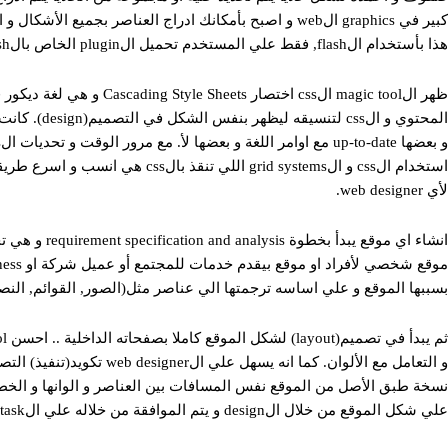
هذا بأستخدام الflash, فقط علي المستخدم تحميل الplugin الخاص بالflash و انتظار تحميله(processing time).
لأي web designer.
انشاء اي موقع ي
بسببها الموقع و علي اساسه ترجمتها الي عناصر مثل(الصور, القوائم, النص
نسخة طبق الأصل من الموقع نفس المسافات بين العناصر و الوانها و الخطوط
علي شكل الموقع من خلال الdesign و يتم الموافقة من خلاله علي الtask و يبدأ الweb designer رحلة تكوييده.