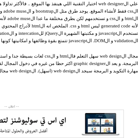
الss
لأنه generated code ليس html و css. الملخص انه الhtml لأدراج المحتوي و الcss لتنسيقه هو كل شيئ ف حياة الweb designer 🙂
الvalidation و الDOM. الjavascript تتمتع بقوة وظائفها و امكانيتها كونها لغة برمجة اساسية.
البرمجة. و يعد الgraphic designer اكثر حظا من غير
مهارة التكويد و البرمجة سيجد الweb design (اسهل). الweb design مجال ينمو و يتطور و سقف طموحاتك انت اللي تقدر تعليه ..
-- اعلان --