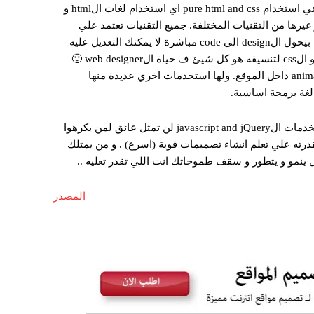
علي الweb designer اختيار التقنية اللي هينفذ بها الموقع .. فالأكثر تداولا هي استخدام pure html and css اي استخدام لغات الhtml و
c فقط لأنشاء الموقع. يوجد طرق مثل الbootstrap و الadobe muse و غيرها من التقنيات المختلفة. جميع التقنيات تعتمد علي
الhtml و الcss و تستخدمهم لكن بطرق مختلفة ما عدا الadobe muse لأنه بيحول الdesign الي code مباشرة لا يمكنك التعديل عليه
تستخدم الjavascript و مكتبتها الشهيرة الjQuery للintercation و الanimation داخل الموقع. ولها استخدمات اخري عديدة منها
مجال الweb design سهل التعلم فالhtml و الcss لغات بسيطة جدا و استخدمات الjavascript and jQuery لن تمثل عائق لمن يكرهوا
ه في دخول المجال لقدرته علي تعلم انشاء تصميمات قوية (اسرع) . و من يمتلك
المصدر