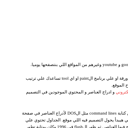
) بيطلق علي عملية انشاء صفحات الأنترنت مثل google و youtube وغيرهم من المواقع اللي بنتصفحها يوميا.
تصميم كامل لشكل الموقع بمحتواه و عناصره .. يمكن رسم التصميم علي ورقة او علي برنامج الpaint او اي tool تساعدك علي ترتيب
 الموقع.
كتروني
و ادراج العناصر و المحتوي الموجودين في التصميم
عدة مرات .. فكانت البداية في 1995 فبدل من كتابة command lines مثل الDOS لأدراج العناصر في صفحة
لي هيبدأ يحول التصميم فيه اللي موقع. الجداول تحتوي علي
صفوف و اعمدة تشكل خلايا يتم تحديد خلية او مجموعة من الخلايا يتم ادراج فيها العناصر. ثم ظهر الflash في 1996 وكان بمثابة تطور