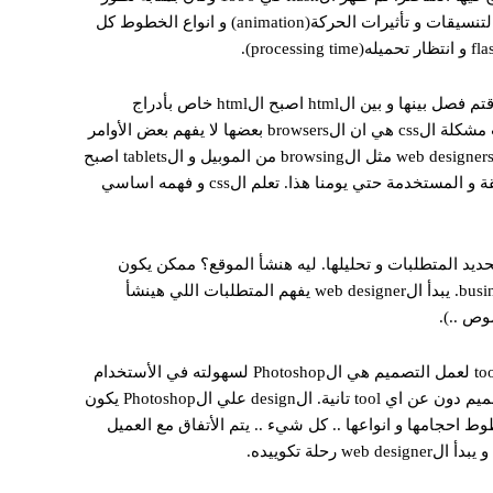
كبير في graphics الweb و اصبح بأمكانك ادراج العناصر بجميع الأشكال و التنسيقات و تأثيرات الحركة(animation) و انواع الخطوط كل
ظهر الmagic tool الcss اختصار Cascading Style Sheets و هي لغة ديكور قتم فصل بينها و بين الhtml اصبح الhtml خاص بأدراج
المحتوي و الcss لتنسيقه ليظهر بنفس الشكل في التصميم(design). كانت مشكلة الcss هي ان الbrowsers بعضها لا يفهم بعض الأوامر
و بعضها up-to-date مع اوامر اللغة و بعضها لأ. مع مرور الوقت و تحديات الweb designers مثل الbrowsing من الموبيل و الtablets اصبح
استخدام الcss و الgrid systems اللي تنقذ بالcss هي انسب و اسرع طريقة و المستخدمة حتي يومنا هذا. تعلم الcss و فهمه اساسي
بدأ بخطوة requirement specification and analysis و هي تحديد المتطلبات و تحليلها. ليه هنشأ الموقع؟ ممكن يكون
موقع شخصي لأفراد او موقع بيقدم خدمات للمجتمع أو عميل شركة او business. يبدأ الweb designer يفهم المتطلبات اللي هينشأ
وص ..).
ثم يبدأ في تصميم(layout) لشكل الموقع كاملا بصفحاته الداخلية .. احسن tool لعمل التصميم هي الPhotoshop لسهولته في الأستخدام
و التعامل مع الألوان. كما انه يسهل علي الweb designer تكويد(تنفيذ) التصميم دون عن اي tool تانية. الdesign علي الPhotoshop يكون
 احجامها و انواعها .. كل شيء .. يتم الأتفاق مع العميل