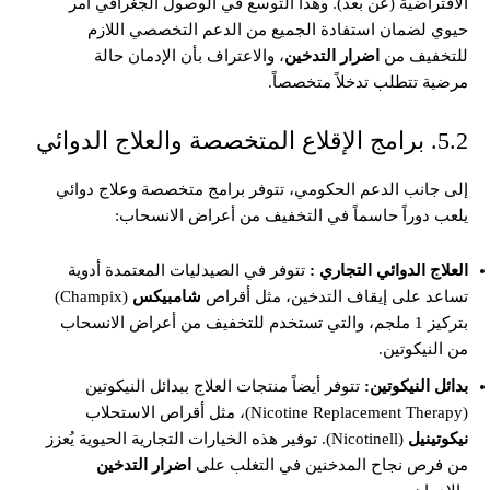
الافتراضية (عن بُعد). وهذا التوسع في الوصول الجغرافي أمر
حيوي لضمان استفادة الجميع من الدعم التخصصي اللازم
للتخفيف من
اضرار التدخين
، والاعتراف بأن الإدمان حالة
مرضية تتطلب تدخلاً متخصصاً.
5.2. برامج الإقلاع المتخصصة والعلاج الدوائي
إلى جانب الدعم الحكومي، تتوفر برامج متخصصة وعلاج دوائي
يلعب دوراً حاسماً في التخفيف من أعراض الانسحاب:
العلاج الدوائي التجاري :
تتوفر في الصيدليات المعتمدة أدوية
تساعد على إيقاف التدخين، مثل أقراص
شامبيكس
(Champix)
بتركيز 1 ملجم، والتي تستخدم للتخفيف من أعراض الانسحاب
من النيكوتين.
بدائل النيكوتين:
تتوفر أيضاً منتجات العلاج ببدائل النيكوتين
(Nicotine Replacement Therapy)، مثل أقراص الاستحلاب
نيكوتينيل
(Nicotinell). توفير هذه الخيارات التجارية الحيوية يُعزز
من فرص نجاح المدخنين في التغلب على
اضرار التدخين