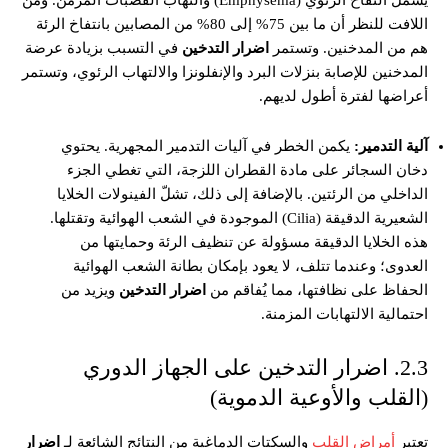
اللافت للنظر أن ما بين 75% إلى 80% من المصابين بانتفاخ الرئة
هم من المدخنين. وتستمر
اضرار التدخين
في التسبب بزيادة عرضة
المدخنين للإصابة بنزلات البرد والإنفلونزا والالتهاب الرئوي، وتستمر
أعراضها لفترة أطول لديهم.
آلية التدمير:
يكمن الخطر في آليات التدمير المجهرية. يحتوي
دخان السجائر على مادة القطران اللزجة، التي تغطي الجزء
الداخلي من الرئتين. بالإضافة إلى ذلك، تشلّ الفينولات الخلايا
الشعيرية الدقيقة (Cilia) الموجودة في الشعب الهوائية وتقتلها.
هذه الخلايا الدقيقة مسؤولة عن تنظيف الرئة وحمايتها من
العدوى؛ وعندما تتلف، لا يعود بإمكان بطانة الشعب الهوائية
الحفاظ على نظافتها، مما يُفاقم من
اضرار التدخين
ويزيد من
احتمالية الالتهابات المزمنة.
2.3. اضرار التدخين على الجهاز الدوري
(القلب والأوعية الدموية)
تعتبر
أمراض القلب
والسكتات الدماغية من النتائج الشائعة لـ
اضرار