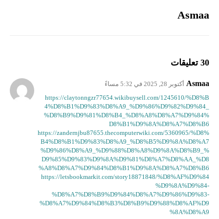
Asmaa
30 تعليقات
Asmaa
أكتوبر 28, 2025 في 5:32 مساءً
https://claytonngzr77654.wikibuysell.com/1245610/%D8%B
4%D8%B1%D9%83%D8%A9_%D9%86%D9%82%D9%84_
%D8%B9%D9%81%D8%B4_%D8%A8%D8%A7%D9%84%
D8%B1%D9%8A%D8%A7%D8%B6
https://zandernjbu87655.thecomputerwiki.com/5360965/%D8%
B4%D8%B1%D9%83%D8%A9_%D8%B5%D9%8A%D8%A7
%D9%86%D8%A9_%D9%88%D8%A8%D9%8A%D8%B9_%
D9%85%D9%83%D9%8A%D9%81%D8%A7%D8%AA_%D8
%A8%D8%A7%D9%84%D8%B1%D9%8A%D8%A7%D8%B6
https://letsbookmarkit.com/story18871848/%D8%AF%D9%84
%D9%8A%D9%84-
%D8%A7%D8%B9%D9%84%D8%A7%D9%86%D9%83-
%D8%A7%D9%84%D8%B3%D8%B9%D9%88%D8%AF%D9
%8A%D8%A9