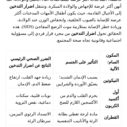
أنهن أكثر عرضة للإجهاض والولادة المبكرة. وتنتقل
اضرار التدخين
إلى الأجيال القادمة، حيث يكون أطفال الأمهات المدخنات أكثر
عرضة للإصابة بالعيوب الخلقية، وانخفاض الوزن عند الولادة،
وزيادة خطر الإصابة بمتلازمة موت الرضع المفاجئ (SIDS). هذه
الحقائق تحول
اضرار التدخين
من مجرد قرار فردي إلى مسؤولية
اجتماعية وقانونية تجاه صحة المجتمع.
المكون
الضرر الصحي الرئيسي
السام/
التأثير على الجسم
الناتج عن اضرار التدخين
الآلية
يسبب الإدمان الشديد؛
زيادة جهد القلب، ارتفاع
النيكوتين
يضيّق الأوردة والشرايين
ضغط الدم، الإدمان
أول
يحرم القلب والدم من
نوبات قلبية، سكتات
أكسيد
الأكسجين اللازم للضخ
دماغية، نقص التروية
الكربون
مادة لزجة تغطي بطانة
الانسداد الرئوي المزمن،
القطران
الرئة والأنابيب التنفسية
سرطان الرئة