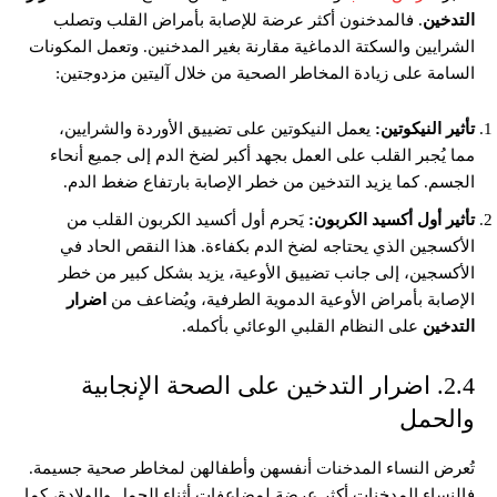
التدخين
. فالمدخنون أكثر عرضة للإصابة بأمراض القلب وتصلب
الشرايين والسكتة الدماغية مقارنة بغير المدخنين. وتعمل المكونات
السامة على زيادة المخاطر الصحية من خلال آليتين مزدوجتين:
تأثير النيكوتين:
يعمل النيكوتين على تضييق الأوردة والشرايين،
مما يُجبر القلب على العمل بجهد أكبر لضخ الدم إلى جميع أنحاء
الجسم. كما يزيد التدخين من خطر الإصابة بارتفاع ضغط الدم.
تأثير أول أكسيد الكربون:
يَحرم أول أكسيد الكربون القلب من
الأكسجين الذي يحتاجه لضخ الدم بكفاءة. هذا النقص الحاد في
الأكسجين، إلى جانب تضييق الأوعية، يزيد بشكل كبير من خطر
الإصابة بأمراض الأوعية الدموية الطرفية، ويُضاعف من
اضرار
التدخين
على النظام القلبي الوعائي بأكمله.
2.4. اضرار التدخين على الصحة الإنجابية
والحمل
تُعرض النساء المدخنات أنفسهن وأطفالهن لمخاطر صحية جسيمة.
فالنساء المدخنات أكثر عرضة لمضاعفات أثناء الحمل والولادة، كما