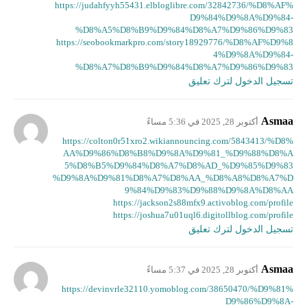
https://judahfyyh55431.elbloglibre.com/32842736/%D8%AF%
D9%84%D9%8A%D9%84-
%D8%A5%D8%B9%D9%84%D8%A7%D9%86%D9%83
https://seobookmarkpro.com/story18929776/%D8%AF%D9%8
4%D9%8A%D9%84-
%D8%A7%D8%B9%D9%84%D8%A7%D9%86%D9%83
تسجيل الدخول لترك تعليق
Asmaa
أكتوبر 28, 2025 في 5:36 مساءً
https://colton0r51xro2.wikiannouncing.com/5843413/%D8%
AA%D9%86%D8%B8%D9%8A%D9%81_%D9%88%D8%A
5%D8%B5%D9%84%D8%A7%D8%AD_%D9%85%D9%83
%D9%8A%D9%81%D8%A7%D8%AA_%D8%A8%D8%A7%D
9%84%D9%83%D9%88%D9%8A%D8%AA
https://jackson2s88mfx9.activoblog.com/profile
https://joshua7u01uql6.digitollblog.com/profile
تسجيل الدخول لترك تعليق
Asmaa
أكتوبر 28, 2025 في 5:37 مساءً
https://devinvrle32110.yomoblog.com/38650470/%D9%81%
D9%86%D9%8A-