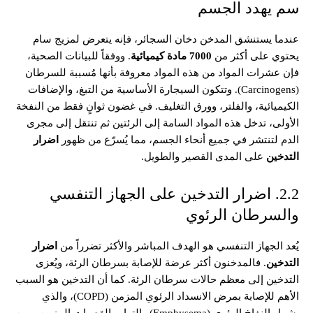
سم يهدد الجسم
عندما يستنشق المدخن دخان السجائر، فإنه يتعرض لمزيج سام
يحتوي على أكثر من
7000 مادة كيميائية
. ووفقاً للبيانات الصحية،
فإن عشرات المواد من هذه المواد معروفة بأنها مُسببة للسرطان
(Carcinogens). وتتكون السيجارة الأساسية من التبغ، والإضافات
الكيميائية، والفلتر، وورق التغليف. في غضون ثوانٍ فقط من النفخة
الأولى، تدخل هذه المواد السامة إلى الرئتين ثم تنتقل إلى مجرى
الدم لتنتشر في جميع أنحاء الجسم، مما يُسرّع من ظهور
اضرار
التدخين
على المدى القصير والطويل.
2.2. اضرار التدخين على الجهاز التنفسي
والسرطان الرئوي
يُعد الجهاز التنفسي هو الهدف المباشر والأكثر تضرراً من
اضرار
التدخين
. فالمدخنون أكثر عرضة للإصابة بسرطان الرئة، ويُعزى
التدخين إلى معظم حالات سرطان الرئة. كما أن التدخين هو السبب
الأهم للإصابة بمرض الانسداد الرئوي المزمن (COPD)، والذي
يشمل النفاخ الرئوي (Emphysema) والتهاب القصبات المزمن. ومن