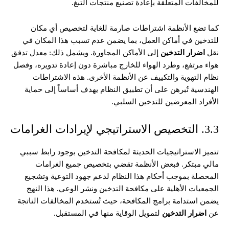
للمخالفات المتعلقة بإعادة تصنيع منتجات التبغ.
كما تضع الأنظمة اشتراطات صارمة للغاية لتخصيص أي مكان
للتدخين في أماكن العمل، بما يضمن عدم تسبب هذا المكان في
نقل
اضرار التدخين
إلى الأماكن المجاورة. ويشمل ذلك: معدل تدفق
هواء مرتفع، وطرد الهواء للخارج مباشرة دون إعادة تدويره، وفصل
نظام التهوية والتكييف عن الأنظمة الأخرى. هذه الاشتراطات
الهندسية تُبرهن على أن تطبيق النظام يهدف أساساً إلى حماية
الأفراد المعرضين للتدخين السلبي.
3.3. التخصيص الاستراتيجي لإيرادات الغرامات
تتميز الاستراتيجيات الحديثة لمكافحة التدخين بوجود رابط سببي
مالي مبتكر. فبعض الأنظمة تقضي بتخصيص جميع الغرامات
المحصلة بموجب أحكام هذا النظام لدعم جهود التوعية وتشجيع
الجمعيات الأهلية على مكافحة التدخين ونشر الوعي. هذا النهج
يضمن استدامة برامج المكافحة، حيث تُستخدم المخالفات الناتجة
عن
اضرار التدخين
لتمويل الوقاية منها في المستقبل.