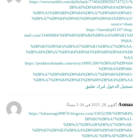
https://www.tumblr.com/dalilelank/774042890592747521/%
D8%AF%D9%84%D9%8A%D9%84-
%D8%A5%D8%B9%D9%84%D8%A7%D9%86%D9%83-
%D8%A7%D9%84%D9%83%D9%88%D9%8A%D8%AA?
source=share
https://laneahij41107.blog-
mall.com/33469984/%D9%86%D8%B4%D8%AA%D8%B1%D
9%8A-
%D8%B3%D9%8A%D8%A7%D8%B1%D8%A7%D8%AA-
%D8%A8%D8%A7%D9%84%D9%83%D9%88%D9%8A%D8
%AA
https://peakbookmarks.com/story18991209/%D8%AF%D9%84
%D9%8A%D9%84-
%D8%A7%D8%B9%D9%84%D8%A7%D9%86%D9%83-
%D8%A7%D9%84%D9%83%D9%88%D9%8A%D8%AA
تسجيل الدخول لترك تعليق
Asmaa
أكتوبر 28, 2025 في 5:34 مساءً
https://lukaswugs99876.blogoxo.com/33032298/%D8%B4%
D8%B1%D8%A7%D8%A1-
%D8%A7%D8%AB%D8%A7%D8%AB-
%D9%85%D8%B3%D8%AA%D8%B9%D9%85%D9%84-
%D8%AC%D8%AF%D8%A9