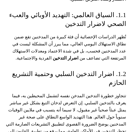
1.1. السياق العالمي: التهديد الأوبائي والعبء
الصحي لاضرار التدخين
تُظهر الدراسات الإحصائية أن فئة كبيرة من المدخنين تقع ضمن
نطاق الاستهلاك اليومي العالي، مما يبرز أن المشكلة ليست في
عدد المدخنين فحسب، بل في شدة الاعتماد ومعدلات الاستهلاك
المرتفعة التي تضاعف من
اضرار التدخين
الفردية والاجتماعية.
1.2. اضرار التدخين السلبي وحتمية التشريع
الحازم
تتجاوز خطورة التدخين المدخن نفسه لتشمل المحيطين به، فيما
يعرف بالتدخين السلبي. إن التعرض لدخان التبغ بشكل غير مباشر
يمثل عبئاً صحياً غير مقبول، لا سيما أنه يتسبب في ملايين الوفيات
سنوياً حول العالم. هذا التهديد الواسع النطاق على صحة غير
المدخنين يوضح الضرورة القصوى لتطبيق التشريعات الصارمة التي
تحظر التدخين في الأماكن العامة، مما يرفع من تطبيق القانون إلى