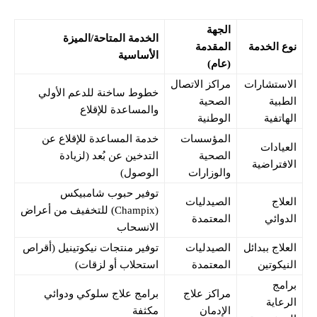
الجهة
الخدمة المتاحة/الميزة
نوع الخدمة
المقدمة
الأساسية
(عام)
الاستشارات
مراكز الاتصال
خطوط ساخنة للدعم الأولي
الطبية
الصحية
والمساعدة للإقلاع
الهاتفية
الوطنية
المؤسسات
خدمة المساعدة للإقلاع عن
العيادات
الصحية
التدخين عن بُعد (لزيادة
الافتراضية
والوزارات
الوصول)
توفير حبوب شامبيكس
العلاج
الصيدليات
(Champix) للتخفيف من أعراض
الدوائي
المعتمدة
الانسحاب
العلاج ببدائل
الصيدليات
توفير منتجات نيكوتينيل (أقراص
النيكوتين
المعتمدة
استحلاب أو لزقات)
برامج
مراكز علاج
برامج علاج سلوكي ودوائي
الرعاية
الإدمان
مكثفة