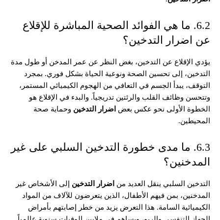
6.2. ما هي الفوائد الصحية المباشرة للإقلاع
عن اضرار التدخين؟
يؤدي الإقلاع عن التدخين، بغض النظر عن عمر المدخن أو طول مدة
التدخين، إلى تحسين الصحة ونوعية الحياة بشكل فوري. بمجرد
التوقف، يبدأ الجسم في التعافي من الهجوم الكيميائي المستمر،
وتتحسن وظائف القلب والرئتين تدريجياً. والبدء في الإقلاع هو
الخطوة الأولى نحو عكس بعض
اضرار التدخين
وحماية صحة
المحيطين.
6.3. ما مدى خطورة التدخين السلبي على غير
المدخنين؟
التدخين السلبي ينقل العديد من
اضرار التدخين
إلى الأشخاص غير
المدخنين، بمن فيهم الأطفال، الذين يتعرضون للآلاف من المواد
الكيميائية السامة. هذا التعرض يزيد من خطر إصابتهم بأمراض
الجهاز التنفسي والربو، ويساهم في ملايين الوفيات سنوية عالمياً.