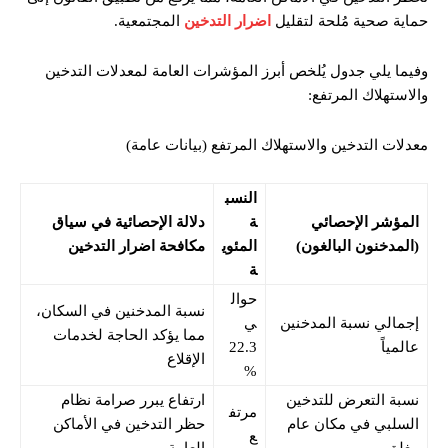
حماية صحية مُلحة لتقليل
اضرار التدخين
المجتمعية.
وفيما يلي جدول يُلخص أبرز المؤشرات العامة لمعدلات التدخين
والاستهلاك المرتفع:
معدلات التدخين والاستهلاك المرتفع (بيانات عامة)
النسب
المؤشر الإحصائي
ة
دلالة الإحصائية في سياق
(المدخنون البالغون)
المئوي
مكافحة اضرار التدخين
ة
حوال
نسبة المدخنين في السكان،
إجمالي نسبة المدخنين
ي
مما يؤكد الحاجة لخدمات
عالمياً
22.3
الإقلاع
%
نسبة التعرض للتدخين
ارتفاع يبرر صرامة نظام
مرتف
السلبي في مكان عام
حظر التدخين في الأماكن
ع
مغلق
العامة