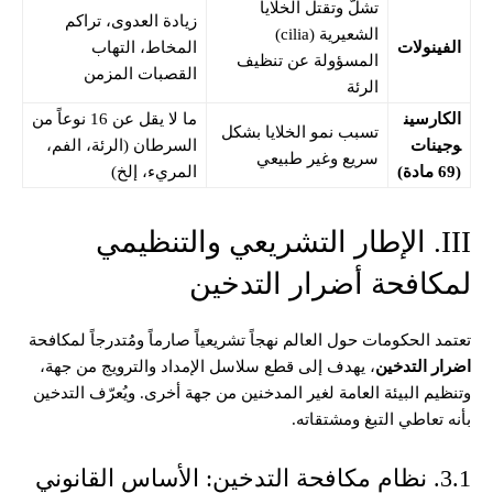
تشلّ وتقتل الخلايا
زيادة العدوى، تراكم
الشعيرية (cilia)
الفينولات
المخاط، التهاب
المسؤولة عن تنظيف
القصبات المزمن
الرئة
الكارسين
ما لا يقل عن 16 نوعاً من
تسبب نمو الخلايا بشكل
وجينات
السرطان (الرئة، الفم،
سريع وغير طبيعي
(69 مادة)
المريء، إلخ)
III. الإطار التشريعي والتنظيمي
لمكافحة أضرار التدخين
تعتمد الحكومات حول العالم نهجاً تشريعياً صارماً ومُتدرجاً لمكافحة
اضرار التدخين
، يهدف إلى قطع سلاسل الإمداد والترويج من جهة،
وتنظيم البيئة العامة لغير المدخنين من جهة أخرى. ويُعرّف التدخين
بأنه تعاطي التبغ ومشتقاته.
3.1. نظام مكافحة التدخين: الأساس القانوني