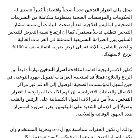
يمثل ملف
اضرار التدخين
تحدياً صحياً واقتصادياً كبيراً تتصدى له
الحكومات والمؤسسات الصحية بمنظومة متكاملة من التشريعات
الصحية والمالية والعلاجية. لقد أوضحت البيانات أن نسبة انتشار
التدخين تتطلب تدخلاً مستمراً، كما أن ارتفاع نسبة التعرض للتدخين
السلبي يبرر الصرامة التشريعية المتمثلة في الغرامات العالية
والحظر الشامل، بالإضافة إلى فرض ضريبة انتقائية بنسبة 100%
لردع الاستهلاك.
تُظهر الاستراتيجية العامة لمكافحة
اضرار التدخين
توازناً دقيقاً بين
الردع والعلاج؛ فمثلاً قد تُستخدم الغرامات لتمويل جهود التوعية، في
حين تُسهل المؤسسات الصحية الوصول إلى الدعم عبر مراكز
الاتصال والعيادات الافتراضية. إن فهم الآليات البيولوجية لـ
اضرار
التدخين
، بدءاً من تأثير آلاف المواد الكيميائية على الرئتين والقلب،
وصولاً إلى الإدمان الشديد على النيكوتين، يعزز ضرورة استمرار
هذه الجهود الوقائية والعلاجية.
وذلك ان تكون الفقرات متناسبة مع ال seo وتجربة المستخدم وان
يكون اضرار التديخن تستعمل ك فوكس كيورد تستعمل لكل