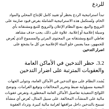
للردع
تبدأ استراتيجية الردع بحظر أو تقييد كامل للإنتاج المحلي والمواد
الخام. وتُستكمل هذه الاستراتيجية الشاملة بفرض قيود صارمة على
الترويج والبيع. يمنع النظام الإعلان والترويج للتبغ ومشتقاته بأي
وسيلة إعلامية أو إعلانية. علاوة على ذلك، يجب حذف مشاهد
تعاطي التبغ ومشتقاته من المحتوى المرئي والمسموع الذي يُعرض
للجمهور، مما يضمن خلو البيئة الإعلامية من كل ما يشجع على
اضرار التدخين
.
3.2. حظر التدخين في الأماكن العامة
والعقوبات المترتبة على اضرار التدخين
يُشدد النظام على منع التدخين في الأماكن العامة، وتتولى الجهات
المعنية مسؤولية ضبط وتحرير المخالفات وتوقيع الغرامات. وتوضح
اللوائح التنفيذية تفاصيل الأماكن العامة المحظورة، وتفرض عقوبات
مالية على المنشآت المخالفة. على سبيل المثال، تُعرض أي منشأة
تسمح بالتدخين داخل مرافقها لغرامة مالية كبيرة. وتزداد العقوبة