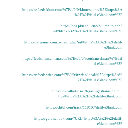
https://rssfeeds.khou.com/%7E/t/0/0/khou/sports/%7Ehttps%3A
%2F%2Fdalil-e3lank.com%2F
https://bbs.pku.edu.cn/v2/jump-to.php?
url=https%3A%2F%2Fdalil-e3lank.com%2F
https://ref.gamer.com.tw/redir.php?url=https%3A%2F%2Fdalil-
e3lank.com
https://feeds.hanselman.com/%7E/t/0/0/scotthanselman/%7Edal
il-e3lank.com%2F
https://rssfeeds.wfaa.com/%7E/t/0/0/wfaa/local/%7Ehttps%3A%
2F%2Fdalil-e3lank.com%2F
https://es.catholic.net/ligas/ligasframe.phtml?
liga=https%3A%2F%2Fdalil-e3lank.com
https://chtbl.com/track/118167/dalil-e3lank.com
https://guru.sanook.com/?URL=https%3A%2F%2Fdalil-
e3lank.com%2F