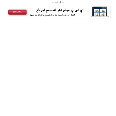
-- اعلان --