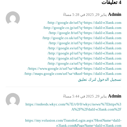
4 تعليقات
Admin
يناير 29, 2025 في 5:28 مساءً
http://google.de/url?q=https://dalil-e3lank.com/
http://google.co.jp/url?q=https://dalil-e3lank.com/
http://google.fr/url?q=https://dalil-e3lank.com/
http://google.co.uk/url?q=https://dalil-e3lank.com/
http://google.it/url?q=https://dalil-e3lank.com/
http://google.es/url?q=https://dalil-e3lank.com/
http://google.pl/url?q=https://dalil-e3lank.com/
http://google.nl/url?q=https://dalil-e3lank.com/
http://google.ca/url?q=https://dalil-e3lank.com/
https://www.google.it/url?sa=t&url=https://dalil-e3lank.com/
http://maps.google.com/url?sa=t&url=https://dalil-e3lank.com/
تسجيل الدخول لترك تعليق
Admin
يناير 29, 2025 في 5:44 مساءً
https://rssfeeds.wkyc.com/%7E/t/0/0/wkyc/news/%7Ehttps%3
A%2F%2Fdalil-e3lank.com%2F
https://my.volusion.com/TransferLogin.aspx?HostName=dalil-
e3lank.com&PageName=dalil-e3lank.com