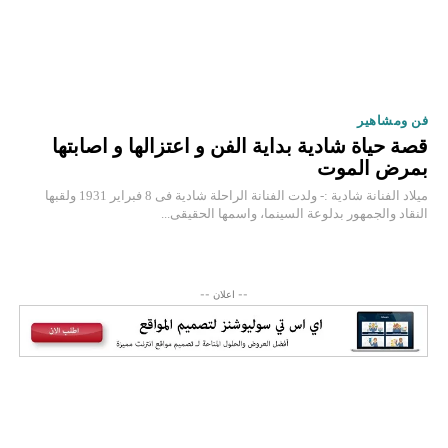
فن ومشاهير
قصة حياة شادية بداية الفن و اعتزالها و اصابتها
بمرض الموت
ميلاد الفنانة شادية :- ولدت الفنانة الراحلة شادية فى 8 فبراير 1931 ولقبها
النقاد والجمهور بدلوعة السينما، واسمها الحقيقى...
-- اعلان --