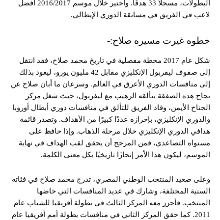
البطولات، مسجلًا 33 هدفًا. واختير خلال موسم 2016/2017 أفضل
لاعب في الفريق في مسابقة الدوري الإيطالي.
خطوه غيرت مسيره صلاح:-
شكل عام 2017 محطة مفصلية في تاريخ محمد صلاح، فقد انتقل
إلى صفوف ليفربول الإنكليزي مقابل 42 مليون يورو، ليعود بذلك
إلى منافسات الدوري الأعرق في العالم. وسرعان ما أبان صلاح عن
نجاح هذه الصفقة بتألقه الرهيب مع ليفربول، حيث شغل مركز
الجناح الأيمن، وقاد الفريق للتألق في منافسات دوري أبطال أوروبا
والدوري الإنكليزي، بإحرازه عددًا كبيرًا من الأهداف. وتصدر قائمة
هدافي الدوري الإنكليزي خلال مرحلة الذهاب. وإذا حافظ على
مستواه التصاعدي، فمن المرجح أن يحقق لقب الهداف في نهاية
الموسم، ليكون هذا الأمر إنجازًا تاريخيًا بكل معنى الكلمة.
وعلى صعيد المنتخب الوطني المصري، تدرج محمد صلاح في فئاته
السنية المختلفة، وشارك في عديد المنافسات التي خاضها
المنتخب. فأحرز معه المركز الثالث في بطولة أفريقيا للشباب عام
2011. كما حقق المركز الثاني في منافسات بطولة أمم أفريقيا عام