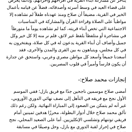
يتأخر عن مشاركه أبناء القرية في أفراحهم وأحزانهم، ودائماً يحرص
على قضاء العيد في وسط أسرته وأصدقائه، فضلاً عن قيامه بأعمال
الخير في القرية، مضيفاً أن صلاح ومنذ عهدناه طفلاً لم نشاهده إلا
مواظباً على الصلاة وقراءة القرآن والمشاركة في المناسبات
الاجتماعية التي تخص أبناء قريته، كما لم نشاهده يوماً ما متورطاً
في مشاجرة أو متلفظاً بلفظ غير لائق، فلم نر منه إلا كل خير وكل
جميل.وأضاف أن أبناء القرية يدعون له في كل صلاة، ويفتخرون به
في كل مجلس، ويتباهون به بين القرى والمدن والأخرى، فقد
أسعدنا جميعاً وأسعد كل مواطن مصري وعربي، واستحق عن جدارة
أن يكون فارساً وأميراً في قلوب المصريين.
إنجازات محمد صلاح:-
أمضى صلاح موسمين ناجحين جدًا مع فريق بازل؛ ففي الموسم
الأول نجح مع فريقه في التأهل إلى نصف نهائي الدوري الأوروبي،
غير أنه لم يتمكن من الصعود إلى المباراة النهائية. ولكن رغم ذلك
تألق محمد صلاح خلال أدوار البطولة، محرزًا هدفين ثمينين أمام
فريقي توتنهام وتشلسي الإنكليزيين. أما على الصعيد المحلي، نجح
صلاح في إحراز لقبة الدوري مع بازل، وحل وصيفًا في مسابقة