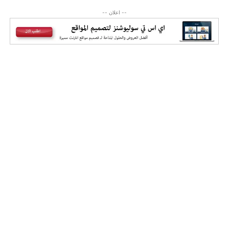
-- اعلان --