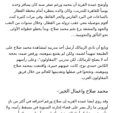
وأوضح عمدة القرية أن محمد ورغم صغر سنه كان يسافر وحده
يومياً للقاهرة للتدريب، وكان والده ينتظره أمام محطة القطار
بالساعات في البرد القارس والحر القائظ، وفي مرات كثيرة كنت
أقوم بتوصيله معي عقب نزوله من القطار، وخلال سنوات من التعب
والجهد والمشقة بزغ نجم محمد صلاح، وبدأ يخطو خطواته الأولى
نحو التألق والنجومية….
وتابع أن نادي الزمالك أرسل أحد مدربيه لمشاهدة محمد صلاح على
الطبيعة تمهيداً لضمه، ولكن لم يقتنع بموهبته، ورفض ضمه، بحجة
أنه لا يصلح للزمالك، لكن مدربي “المقاولون”، وعلى رأسهم
الكابتن حمدي نوح، كانت عيونهم خبيرة، واقتنعت بمحمد صلاح
وموهبته، ونجحوا في صقلها وتقديمها للعالم من خلال فريق
المقاولون العرب.
محمد صلاح واعمال الخير:-
وقد روي ايضا عمده القريه إن صلاح ورغم احترافه في أكثر من نادٍ
أوروبي ما زال يصر على قضاء إجازته السنوية في مسقط رأسه، ولا