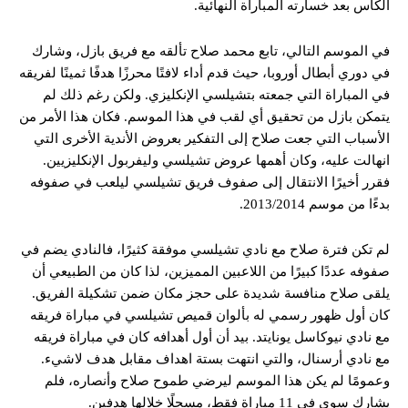
الكاس بعد خسارته المباراة النهائية.
في الموسم التالي، تابع محمد صلاح تألقه مع فريق بازل، وشارك
في دوري أبطال أوروبا، حيث قدم أداء لافتًا محرزًا هدفًا ثمينًا لفريقه
في المباراة التي جمعته بتشيلسي الإنكليزي. ولكن رغم ذلك لم
يتمكن بازل من تحقيق أي لقب في هذا الموسم. فكان هذا الأمر من
الأسباب التي جعت صلاح إلى التفكير بعروض الأندية الأخرى التي
انهالت عليه، وكان أهمها عروض تشيلسي وليفربول الإنكليزيين.
فقرر أخيرًا الانتقال إلى صفوف فريق تشيلسي ليلعب في صفوفه
بدءًا من موسم 2013/2014.
لم تكن فترة صلاح مع نادي تشيلسي موفقة كثيرًا، فالنادي يضم في
صفوفه عددًا كبيرًا من اللاعبين المميزين، لذا كان من الطبيعي أن
يلقى صلاح منافسة شديدة على حجز مكان ضمن تشكيلة الفريق.
كان أول ظهور رسمي له بألوان قميص تشيلسي في مباراة فريقه
مع نادي نيوكاسل يونايتد. بيد أن أول أهدافه كان في مباراة فريقه
مع نادي أرسنال، والتي انتهت بستة اهداف مقابل هدف لاشيء.
وعمومًا لم يكن هذا الموسم ليرضي طموح صلاح وأنصاره، فلم
يشارك سوى في 11 مباراة فقط، مسجلًا خلالها هدفين.