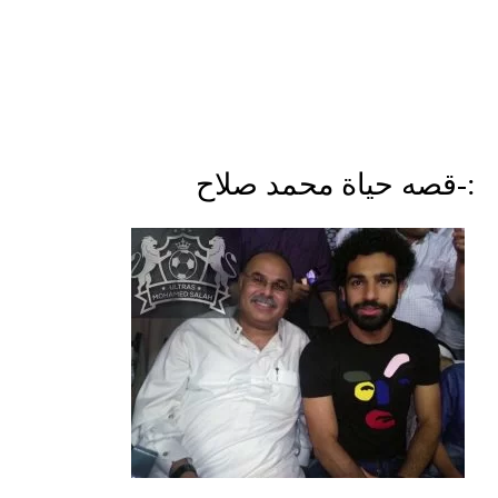
:-قصه حياة محمد صلاح