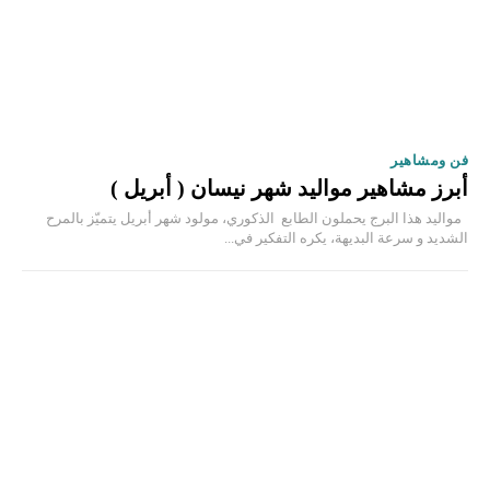
فن ومشاهير
أبرز مشاهير مواليد شهر نيسان ( أبريل )
مواليد هذا البرج يحملون الطابع الذكوري، مولود شهر أبريل يتميّز بالمرح
الشديد و سرعة البديهة، يكره التفكير في...