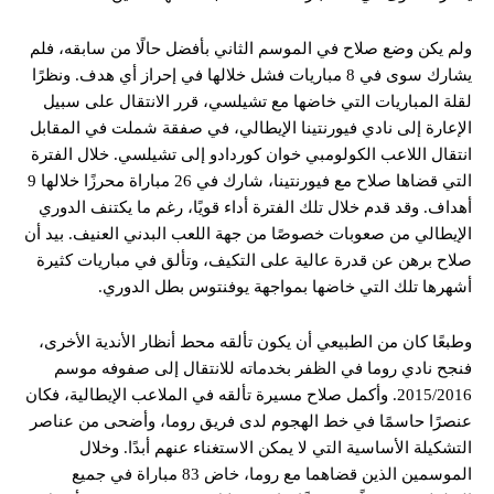
ولم يكن وضع صلاح في الموسم الثاني بأفضل حالًا من سابقه، فلم
يشارك سوى في 8 مباريات فشل خلالها في إحراز أي هدف. ونظرًا
لقلة المباريات التي خاضها مع تشيلسي، قرر الانتقال على سبيل
الإعارة إلى نادي فيورنتينا الإيطالي، في صفقة شملت في المقابل
انتقال اللاعب الكولومبي خوان كوردادو إلى تشيلسي. خلال الفترة
التي قضاها صلاح مع فيورنتينا، شارك في 26 مباراة محرزًا خلالها 9
أهداف. وقد قدم خلال تلك الفترة أداء قويًا، رغم ما يكتنف الدوري
الإيطالي من صعوبات خصوصًا من جهة اللعب البدني العنيف. بيد أن
صلاح برهن عن قدرة عالية على التكيف، وتألق في مباريات كثيرة
أشهرها تلك التي خاضها بمواجهة يوفنتوس بطل الدوري.
وطبعًا كان من الطبيعي أن يكون تألقه محط أنظار الأندية الأخرى،
فنجح نادي روما في الظفر بخدماته للانتقال إلى صفوفه موسم
2015/2016. وأكمل صلاح مسيرة تألقه في الملاعب الإيطالية، فكان
عنصرًا حاسمًا في خط الهجوم لدى فريق روما، وأضحى من عناصر
التشكيلة الأساسية التي لا يمكن الاستغناء عنهم أبدًا. وخلال
الموسمين الذين قضاهما مع روما، خاض 83 مباراة في جميع