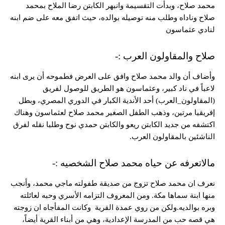
محمد صلاح، وبدأت التقسيمة وانبهر الكابتن رضا الملاح بمحمد
صلاح وناداه وطلب منه توصيله بوالده، حيث اتفق معه على ضم ابنه
لنادي عثماسون
صلاح والمقاولون العرب :-
وأضاف أن والد محمد صلاح وافق على العرض فطموحه أن يرى ابنه
لاعباً في ناد كبير، وعثماسون هو الطريق للوصول لفريق
(المقاولون_العرب) أحد الأندية الكبار في الدوري المصري، وبطل
إفريقيا مرتين، وذهب الطفل الصغير محمد صلاح لعثماسون وهناك
اكتشفه من جديد الكابتن ريعو والكابتن حمدي نوح وطلبا نقله لفرق
الناشئين بالمقاولون العرب.
مالاتعرفه عن حياه محمد صلاح الشخصيه :-
نعرف ان محمد صلاح تزوج من صديقة طفولته ماجي محمد، وأنجب
منها ابنة سماها مكة. ومن المعروف التزامه الأسري وحبه لعائلته
وبره بوالديه.ولكن من روي عمدة القرية وكانت المفأجاه ان زوجته
هي قصه حب من المدرسة الإعدادية، وهي من أبناء القرية أيضاً،