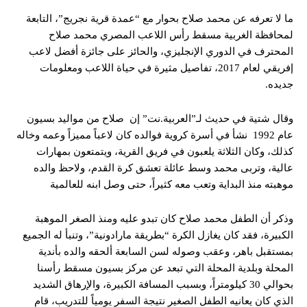
ما لا تعرفه عن محمد صلاح بحوار مع “عمدة قرية نجريج”، التابعة
لمحافظة الغربية مسقط رأس اللاعب المصري محمد صلاح
المحترف في الدوري الإنجليزي، والحائز على جائزة أفضل لاعب
إفريقي لعام 2017، تفاصيل مثيرة في حياة اللاعب ومعلومات
جديده.
وقال شتية في حديث لـ”العربية.نت” إن صلاح من مواليد بسيون
عام 1992 نشأ في أسرة كروية فوالده كان لاعباً مميزاً وعمه وخاله
كذلك، وكان الثلاثة يلعبون في فريق القرية، ويتمتعون بمهارات
عالية، وتربى محمد وسط عائلة تعشق كرة القدم، ولاحظ والده
موهبته منذ البداية وتعب معه كثيراً، حتى وصل ابنه للعالمية
وذكر أن الطفل محمد صلاح كان تبدو عليه ومنذ الصغر الموهبة
الكبيرة، فقد كان يغازل الكرة “بطريقة مارادونية”، وتنبأ له الجميع
بمستقبل باهر، وعقب وصوله لسن السابعة ألحقه والده بأندية
المحلة وبلدية المحلة التي تبعد عن مركز بسيون مسقط رأسنا
بحوالي 30 كيلومتراً، وبسبب المسافة الكبيرة، والإرهاق الشديد
الذي كان يعانيه الطفل الصغير نتيجة السفر يومياً للتدريب، قام