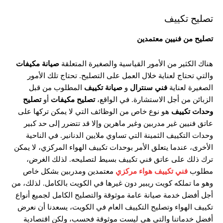
تصليح تكييف
تصليح من فنيين معتمدين
هناك الكثير من الأمور القياسية والصغيرة المتعلقة
صيانة
مكيفات
والتي تحتاج لعناية خلال العمل على التصليح. تحتاج تلك الأمور
الصغيرة لعناية
فني
سنترال
و
صيانة
تكييف
المطلوب من قبل
الزبائن من أجل الاستشارة. في الواقع،
تصليح
مكيفات
أو
تصليح
وحدات تكييف
هو نوع خاص من الوظائف التي لا يمكن تركها على
عاتق فنيين غير مدربين وغير ماهرين وإلا قد تتضرر إلى حد كبير
وحدات التكييف الثمينة التي تساوي ملايين الدنانير. في الناحية
الأخرى، عندما يتعلق الأمر بوحدات تكييف الهواء المركزي، لا يمكن
ترك ذلك على عاتق فني تكييف بسيط لتصليحه. لذلك الغرض،
مطلوب
فني
تكييف هواء مركزي
معتمدين ومدربين بشكل خاص
وهو ما تملكه كويت ريبير دون غيرها في الكويت بالكامل. لذلك، من
أجل أفضل خدمة صيانة عامة موثوقة والتصليح الكامل لجميع أنواع
تكييف الهواء وتصليح التكييف العام في الكويت، يسعدنا أن نعرض
أفضل خدماتنا والتي هي ليست موثوقة فحسب، ولكن اقتصادية