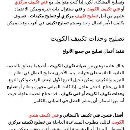
وتصليح المشكلة. لكن، إذا كنت متواصل مع
فني
تكييف
مركزي
أو
فني تكييف الكويت
و
فني سنترال
ذات خبرة ويمكن الاعتماد
عليهم من أجل
تصليح تكييف
مركزي
أو
تصليح
مكيفات
، فسوف
يكلفك الأمر اتصال واحد وسيتم
تصليح تكييف
في أقرب وقت ممكن
تصليح وحدات تكييف الكويت
تنفيذ أعمال تصليح من جميع الأنواع
هناك عادة نوعين من
صيانة
تكييف الكويت
، أحدهما متعلق بالخدمة
العادية القائمة على فترات بينما الأخرى تصليح العطل في نظام
التبريد والتكييف. يمكن تأجيل النوع الأول لبعض الوقت ولكن النوع
الثاني يحتاج لتدخل عاجل. إذا كانت المباني مجهزة بنظام أو
تصليح
وحدات
تكييف الكويت
أو
فني تكييف
، قد تحتاج لخدمة عاجلة حيث
أنه من الممكن أن ينتشر العطل في المباني بالكامل
أفضل فنيين,
فني تكييف باكستاني
و
فني تكييف هندي
الكويت
لذلك، مطلوب المساعدة العاجلة من
تصليح
تكييف مركزي
للوصول للمنزل أو المؤسسة التجارية في أقرب وقت ممكن. من