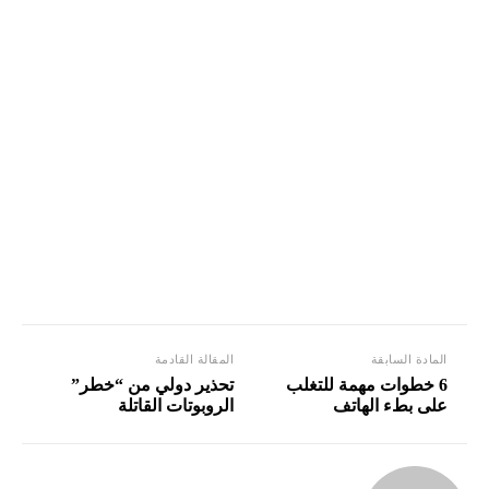
المادة السابقة
المقالة القادمة
6 خطوات مهمة للتغلب
تحذير دولي من “خطر”
على بطء الهاتف
الروبوتات القاتلة