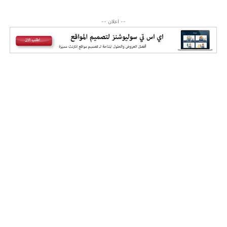
-- اعلان --