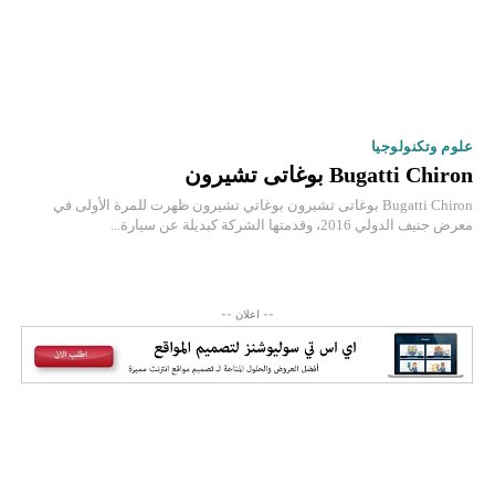
علوم وتكنولوجيا
Bugatti Chiron بوغاتى تشيرون
Bugatti Chiron بوغاتى تشيرون بوغاتي تشيرون ظهرت للمرة الأولى في
معرض جنيف الدولي 2016، وقدمتها الشركة كبديلة عن سيارة...
-- اعلان --