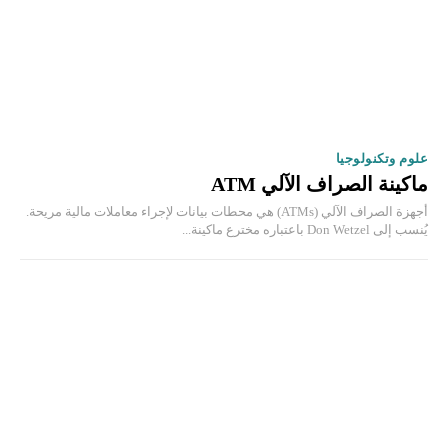
علوم وتكنولوجيا
ماكينة الصراف الآلي ATM
أجهزة الصراف الآلي (ATMs) هي محطات بيانات لإجراء معاملات مالية مريحة.
يُنسب إلى Don Wetzel باعتباره مخترع ماكينة...