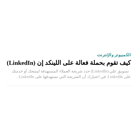
الكمبيوتر والإنترنت
كيف تقوم بحملة فعالة على اللينكد إن (LinkedIn)
تسويق علي (LinkedIn) حدد شريحة العملاء المستهدفة لمنتجك أو خدمتك
على LinkedIn. في اعتبارك أن الشريحة التي تستهدفها على LinkedIn...