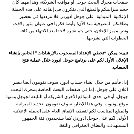
صفحات محرك البحث جوجل أو مواقعه الشريكة، وهذا مهما كان
حجم ميزانيتكم والمبلغ الذي تفكرون في إنفاقه على هذه الحملة
الإعلانية -المبدئية- على جوجل ادوردز. فلا تترددوا في تحضير
بطاقتكم المصرفية منذ الآن! وأيضا فكروا في عنوان مثير ولافت
ونص مميز للإعلان، حتى يتم نشره لاحقا بعد الانتهاء من كافة
الخطوات التي نشرحها.
تنبيه: يمكن “تخطي الإعداد المصحوب بالإرشادات” الخاص بإنشاء
الإعلان الأول لكم على برنامج جوجل ادورد خلال عملية فتح
الحساب.
إذا، فأنتم من خلال انشاء حساب ادورد سوف تقومون أيضا بنشر
اعلان على جوجل، إما في صفحات البحث الخاصة بمحرك البحث
جوجل، أو في إحدى المواقع الأخرى الشريكة أو التابعة لجوجل ومنها
موقع يوتيوب. وفي هذا الإطار، سوف تقومون بتحديد الميزانية
والمبلغ المناسب لكم لتغطية الإنفاق العام على الحملة الإعلانية
الأولى لكم على جوجل ادوردز، كما ستحددون فئة الجمهور
المستهدف، والنطاق الجغرافي واللغة.