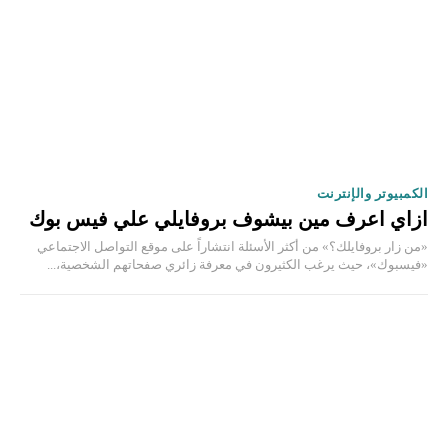
الكمبيوتر والإنترنت
ازاي اعرف مين بيشوف بروفايلي علي فيس بوك
«من زار بروفايلك؟» من أكثر الأسئلة انتشاراً على موقع التواصل الاجتماعي
«فيسبوك»، حيث يرغب الكثيرون في معرفة زائري صفحاتهم الشخصية،...