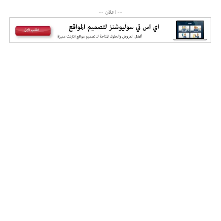
-- اعلان --