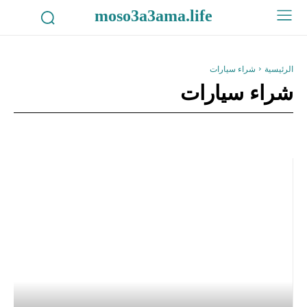
moso3a3ama.life
الرئيسية
شراء سيارات
شراء سيارات
أخبار عاجلة
اعلانات
الأشجار والنباتات
البحار والمحيطات
التدا