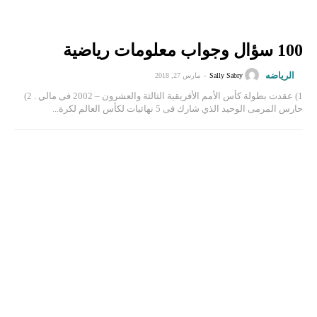
100 سؤال وجواب معلومات رياضية
الرياضه
Sally Sabry
-
مارس 27, 2018
1) عقدت بطولة كأس الأمم الأفريقية الثالثة والعشرون – 2002 فى مالي . 2)
حارس المرمى الوحيد الذي شارك فى 5 نهائيات لكأس العالم لكرة...