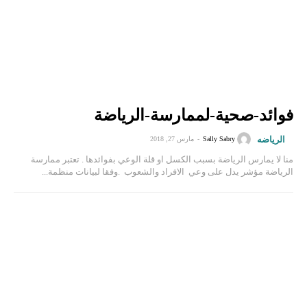
فوائد-صحية-لممارسة-الرياضة
الرياضه
Sally Sabry
-
مارس 27, 2018
منا لا يمارس الرياضة بسبب الكسل او قلة الوعي بفوائدها . تعتبر ممارسة
الرياضة مؤشر يدل على وعي الافراد والشعوب .وفقا لبيانات منظمة...