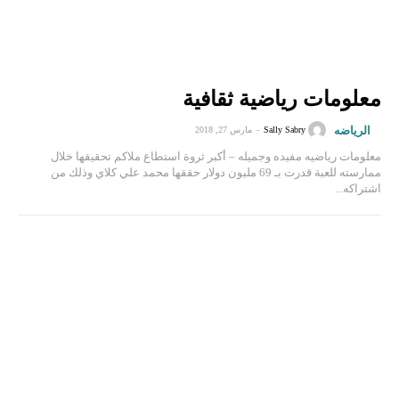
معلومات رياضية ثقافية
الرياضه
Sally Sabry
-
مارس 27, 2018
معلومات رياضيه مفيده وجميله – أكبر ثروة استطاع ملاكم تحقيقها خلال
ممارسته للعبة قدرت بـ 69 مليون دولار حققها محمد علي كلاي وذلك من
اشتراكه...