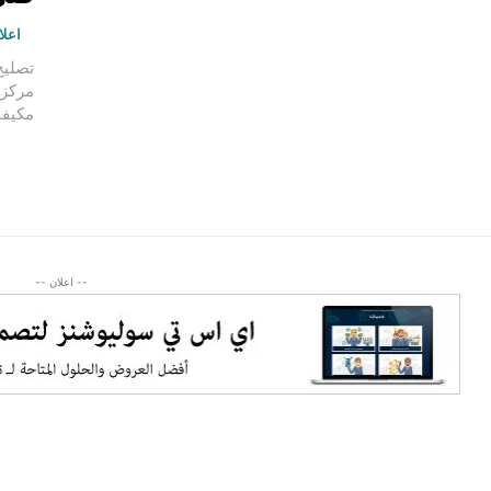
اعلا
مركزي
مكيفا
-- اعلان --