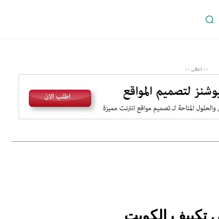
-- اعلان --
 تكييف الكويت